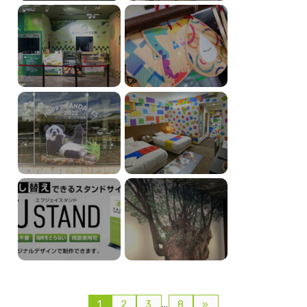
…
1
2
3
8
»