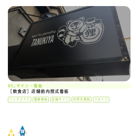
01_サイン・看板
［飲食店］店舗前内照式看板
バックライト
電飾看板
店舗サイン
内照式看板
コルトン