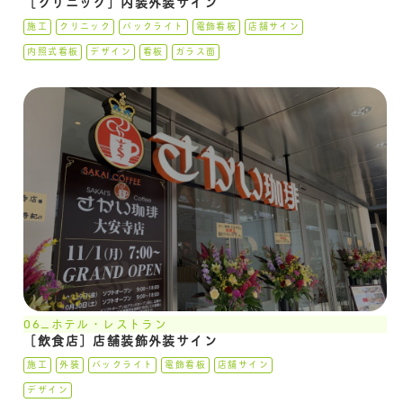
［クリニック］内装外装サイン
施工
クリニック
バックライト
電飾看板
店舗サイン
内照式看板
デザイン
看板
ガラス面
06_ホテル・レストラン
［飲食店］店舗装飾外装サイン
施工
外装
バックライト
電飾看板
店舗サイン
デザイン