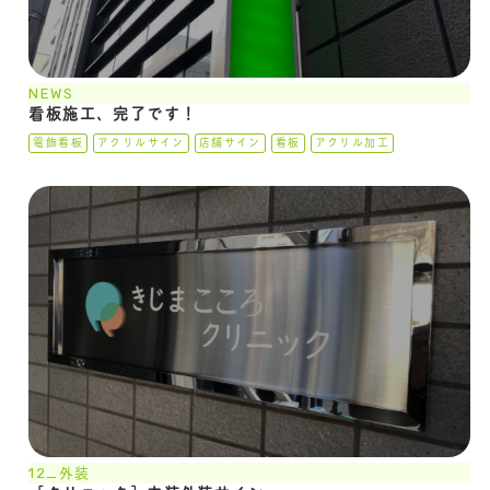
NEWS
看板施工、完了です！
電飾看板
アクリルサイン
店舗サイン
看板
アクリル加工
12_外装