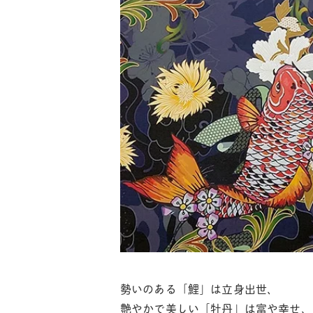
勢いのある「鯉」は立身出世、
艶やかで美しい「牡丹」は富や幸せ、