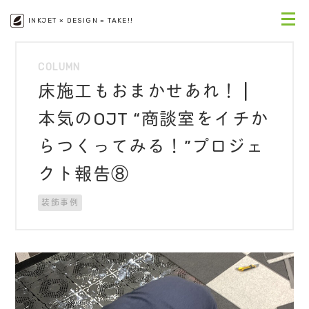
INKJET × DESIGN = TAKE!!
COLUMN
床施工もおまかせあれ！ |
本気のOJT “商談室をイチか
らつくってみる！”プロジェ
クト報告⑧
装飾事例