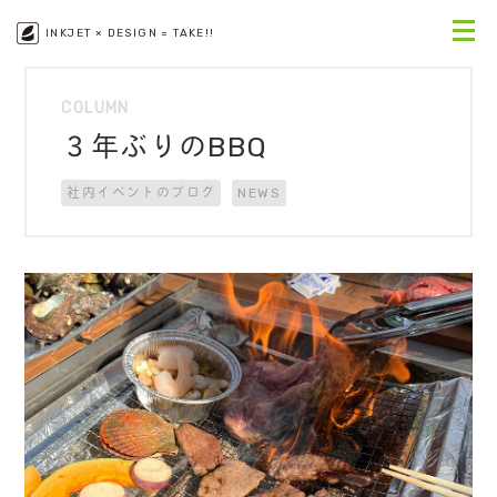
INKJET × DESIGN = TAKE!!
COLUMN
３年ぶりのBBQ
社内イベントのブログ
NEWS