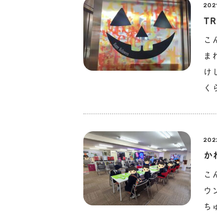
202
TR
こ
ま
け
く
202
か
こ
ウ
ち