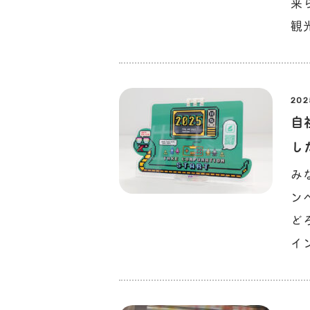
来
観
202
自
し
み
ン
ど
イ