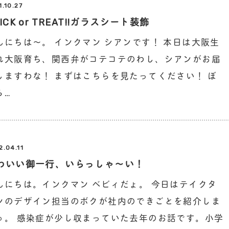
1.10.27
ICK or TREAT!!ガラスシート装飾
んにちは〜。 インクマン シアンです！ 本日は大阪生
れ大阪育ち、関西弁がコテコテのわし、シアンがお届
しますわな！ まずはこちらを見たってください！ ぼ
ら…
2.04.11
わいい御一行、いらっしゃ〜い！
んにちは。インクマン ベビィだょ。 今日はテイクタ
ンのデザイン担当のボクが社内のできごとを紹介しま
ゅ。 感染症が少し収まっていた去年のお話です。小学