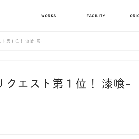
WORKS
FACILITY
ORI
施工事例
設備について
オリ
ト第１位！ 漆喰-灰-
リクエスト第１位！ 漆喰-