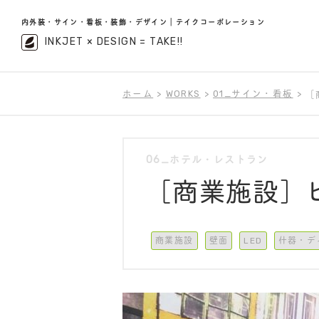
内外装・サイン・看板・装飾・デザイン｜テイクコーポレーション
INKJET × DESIGN = TAKE!!
ホーム
WORKS
01_サイン・看板
［
06_ホテル・レストラン
［商業施設］
商業施設
壁面
LED
什器・デ