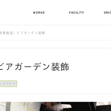
WORKS
FACILITY
ORI
施工事例
設備について
オリ
商業施設］ビアガーデン装飾
ビアガーデン装飾
ィスプレイ