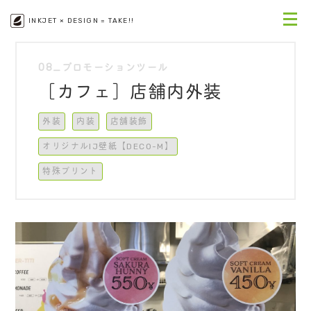
INKJET × DESIGN = TAKE!!
08_プロモーションツール
［カフェ］店舗内外装
外装
内装
店舗装飾
オリジナルIJ壁紙【DECO-M】
特殊プリント